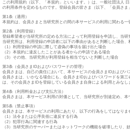
この利用規約（以下、「本規約」といいます。）は、一般社団法人 
の利用条件を定めるものです。登録会員の皆さま（以下、「会員さま
第1条（適用）
本規約は、会員さまと当研究所との間の本サービスの利用に関わる一
第2条（利用登録）
登録希望者が当研究所の定める方法によって利用登録を申請し、当研
当研究所は、利用登録の申請者に以下の事由があると判断した場合、
（1）利用登録の申請に際して虚偽の事項を届け出た場合
（2）本規約に違反したことがある者からの申請である場合
（3）その他、当研究所が利用登録を相当でないと判断した場合
第3条（会員さまIDおよびパスワードの管理）
会員さまは、自己の責任において、本サービスの会員さまIDおよびパ
会員さまは、いかなる場合にも、会員さまIDおよびパスワードを第三
は、その会員さまIDを登録している会員さま自身による利用とみなし
第4条（利用料金および支払方法）
会員さまは、本サービス利用の対価として、当研究所が別途定め、本
第5条（禁止事項）
会員さまは、本サービスの利用にあたり、以下の行為をしてはなりま
（1）法令または公序良俗に違反する行為
（2）犯罪行為に関連する行為
（3）当研究所のサーバーまたはネットワークの機能を破壊したり、