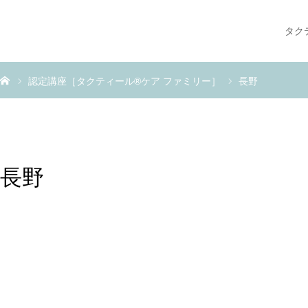
タク
認定講座［タクティール®ケア ファミリー］
長野
長野